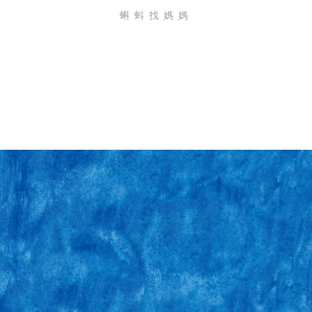
蝌蚪找媽媽